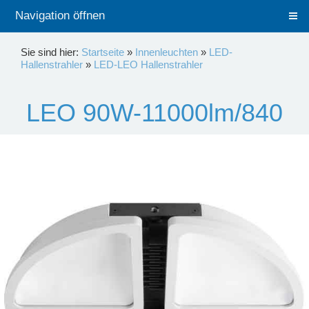
Navigation öffnen
Sie sind hier:
Startseite
»
Innenleuchten
»
LED-
Hallenstrahler
»
LED-LEO Hallenstrahler
LEO 90W-11000lm/840