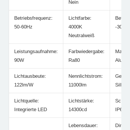
Nein
Betriebsfrequenz:
Lichtfarbe:
Betrie
50-60Hz
4000K
-30°C 
Neutralweiß
Leistungsaufnahme:
Farbwiedergabe:
Materia
90W
Ra80
Alumi
Lichtausbeute:
Nennlichtstrom:
Gehäus
122lm/W
11000lm
Silber
Lichtquelle:
Lichtstärke:
Schutz
Integrierte LED
14300cd
IP65
Lebensdauer:
Dimmb