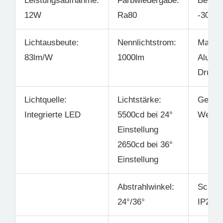
Leistungsaufnahme:
Farbwiedergabe:
Betrie
12W
Ra80
-30°C 
Lichtausbeute:
Nennlichtstrom:
Materia
83lm/W
1000lm
Alumin
Druck
Lichtquelle:
Lichtstärke:
Gehäus
Integrierte LED
5500cd bei 24°
Weiß
Einstellung
2650cd bei 36°
Einstellung
Abstrahlwinkel:
Schutz
24°/36°
IP20