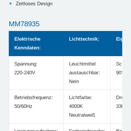
Zeitloses Design
MM78935
Elektrische
Lichttechnik:
Eigens
Kenndaten:
Spannung:
Leuchtmittel
Schwe
220-240V
austauschbar:
90°
Nein
Betriebsfrequenz:
Lichtfarbe:
Drehba
50/60Hz
4000K
330°
Neutralweiß