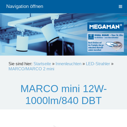
Navigation öffnen
Sie sind hier:
Startseite
»
Innenleuchten
»
LED-Strahler
»
MARCO/MARCO 2 mini
MARCO mini 12W-
1000lm/840 DBT