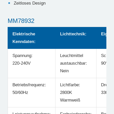
Zeitloses Design
MM78932
Elektrische
Lichttechnik:
Eigens
Kenndaten:
Spannung:
Leuchtmittel
Schwe
220-240V
austauschbar:
90°
Nein
Betriebsfrequenz:
Lichtfarbe:
Drehba
50/60Hz
2800K
330°
Warmweiß