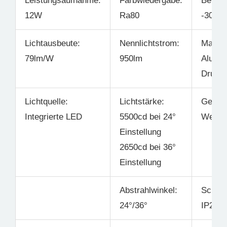
Leistungsaufnahme:
Farbwiedergabe:
Betrie
12W
Ra80
-30°C 
Lichtausbeute:
Nennlichtstrom:
Materia
79lm/W
950lm
Alumin
Druck
Lichtquelle:
Lichtstärke:
Gehäus
Integrierte LED
5500cd bei 24°
Weiß
Einstellung
2650cd bei 36°
Einstellung
Abstrahlwinkel:
Schutz
24°/36°
IP20