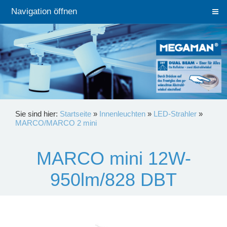
Navigation öffnen
Sie sind hier:
Startseite
»
Innenleuchten
»
LED-Strahler
»
MARCO/MARCO 2 mini
MARCO mini 12W-
950lm/828 DBT